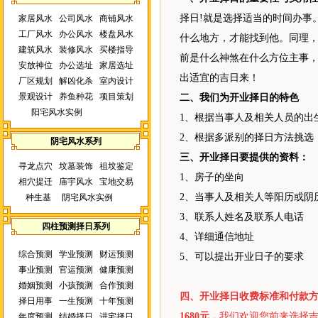
择日!就是选择适当的时间办事
家居风水
公司风水
商铺风水
工厂风水
办公风水
楼盘风水
什么地方，才能找到他。同理
建筑风水
装修风水
买楼指导
前是什么神煞在什么方位主事
安放神位
办公选址
家居选址
出适宜的吉日来！
厂区规划
解凶化杀
室内设计
景观设计
养鱼种花
项目策划
二、我们为开业择日的特色
阳宅风水实例
1、根据当事人及相关人员的出
2、根据多派别的择日方法挑选
阴宅风水系列
三、开业择日要提供的资料：
寻龙点穴
坟墓装饰
祖坟鉴定
1、房子的坐向
相穴提迁
庙宇风水
宝地交易
2、当事人及相关人等阳历或阴
种生基
阴宅风水实例
3、联系人姓名及联系人电话
四柱预测择日系列
4、详细通信地址
综合预测
学业预测
财运预测
5、可以提出开业日子的要求
事业预测
官运预测
健康预测
婚姻预测
小孩预测
合作预测
四、开业择日收费标准和付款
择日用事
一生预测
十年预测
1680元，
我们欢迎您前来选择
年度预测
结婚择日
进宅择日