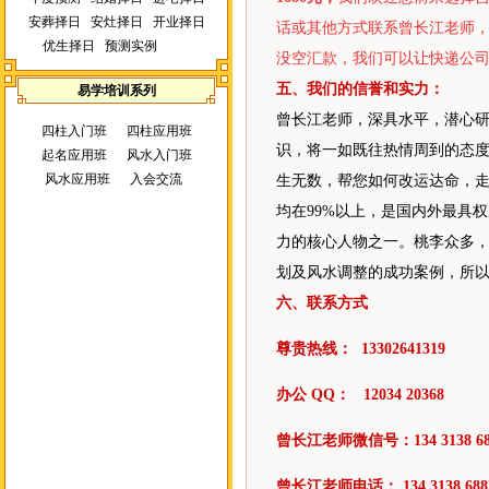
安葬择日
安灶择日
开业择日
话或其他方式联系曾长江老师，
优生择日
预测实例
没空汇款，我们可以让快递公
五、我们的信誉和实力：
易学培训系列
曾长江老师，深具水平，潜心研
四柱入门班
四柱应用班
识，将一如既往热情周到的态
起名应用班
风水入门班
风水应用班
入会交流
生无数，帮您如何改运达命，
均在99%以上，是国内外最具
力的核心人物之一。桃李众多
划及风水调整的成功案例，所
六、联系方式
尊贵热线： 13302641319
办公 QQ： 12034 20368
曾长江老师微信号：134 3138 68
曾长江老师电话： 134 3138 68