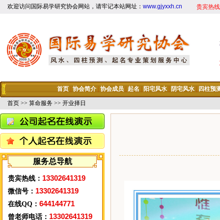
欢迎访问国际易学研究协会网站，请牢记本站网址：
www.gjyxxh.cn
贵宾热线
首页
|
协会简介
|
协会成员
|
起名
|
阳宅风水
|
阴宅风水
|
四柱预
首页
>>
算命服务
>> 开业择日
服务总导航
13302641319
贵宾热线：
13302641319
微信号：
644144771
在线QQ：
13302641319
曾老师电话：