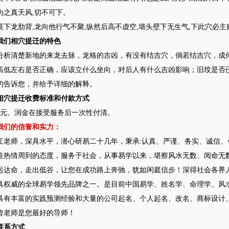
为之真天风,切不可下。
莫下龙肋背,龙向他行气不聚,纵然后高不虚空,墙头壁下无生气,下此穴必主
我们相穴提迁的特色
分析清楚新地的来龙去脉，龙格的吉凶，有没有结吉穴，倘若结吉穴，成
高低左右是否正确，应该立什么坐向，对后人有什么吉凶影响；旧坟是否
的告诉您，并给予详细的解释。
相穴提迁收费标准和付款方式
800元。润金在接受服务后一次性付清。
我们的信誉和实力：
江老师，深具水平，潜心研易二十几年，秉承:认真、严谨、务实、诚信
往热情周到的态度，服务于社会，从事易学以来，堪察风水无数、阅命无
运达命，走出低谷，让您在成功路上奔驰，犹如闲庭信步！深得社会各界人
具权威的全球易学领先品牌之一。是目前中国易学、姓名学、命理学、风
具有丰富的实践预测经验和大量的公司起名、个人起名、改名、商标设计
曾老师是您最好的导师！
联系方式