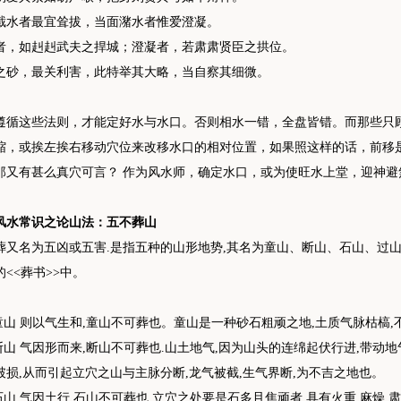
截水者最宜耸拔，当面潴水者惟爱澄凝。
者，如赳赳武夫之捍城；澄凝者，若肃肃贤臣之拱位。
之砂，最关利害，此特举其大略，当自察其细微。
遵循这些法则，才能定好水与水口。否则相水一错，全盘皆错。而那些只
缩，或挨左挨右移动穴位来改移水口的相对位置，如果照这样的话，前移
那又有甚么真穴可言？ 作为风水师，确定水口，或为使旺水上堂，迎神避
风水常识之论山法：五不葬山
葬又名为五凶或五害.是指五种的山形地势,其名为童山、断山、石山、过
的<<葬书>>中。
 童山 则以气生和,童山不可葬也。童山是一种砂石粗顽之地,土质气脉枯槁,
 断山 气因形而来,断山不可葬也.山土地气,因为山头的连绵起伏行进,带动
破损,从而引起立穴之山与主脉分断,龙气被截,生气界断,为不吉之地也。
 石山 气因土行,石山不可葬也.立穴之处要是石多且焦顽者,具有火重,麻燥,肃