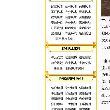
家居风水
公司风水
商铺风水
工厂风水
办公风水
楼盘风水
建筑风水
装修风水
买楼指导
一、
安放神位
办公选址
家居选址
风水
厂区规划
解凶化杀
室内设计
景观设计
养鱼种花
项目策划
阳风
阳宅风水实例
虎为
于万
阴宅风水系列
寻龙点穴
坟墓装饰
祖坟鉴定
山怕
相穴提迁
庙宇风水
宝地交易
流，
种生基
阴宅风水实例
的出
四柱预测择日系列
流。
综合预测
学业预测
财运预测
应而
事业预测
官运预测
健康预测
处，
婚姻预测
小孩预测
合作预测
发龙
择日用事
一生预测
十年预测
年度预测
结婚择日
进宅择日