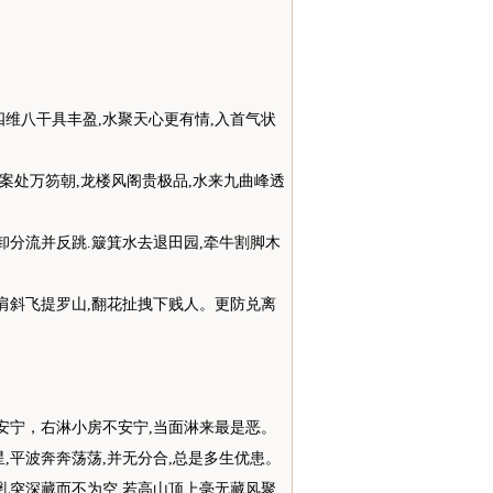
四维八干具丰盈,水聚天心更有情,入首气状
峰案处万笏朝,龙楼风阁贵极品,水来九曲峰透
卸分流并反跳.簸箕水去退田园,牵牛割脚木
抱肩斜飞提罗山,翻花扯拽下贱人。更防兑离
不安宁，右淋小房不安宁,当面淋来最是恶。
,平波奔奔荡荡,并无分合,总是多生优患。
中乳突深藏而不为空,若高山顶上毫无藏风聚