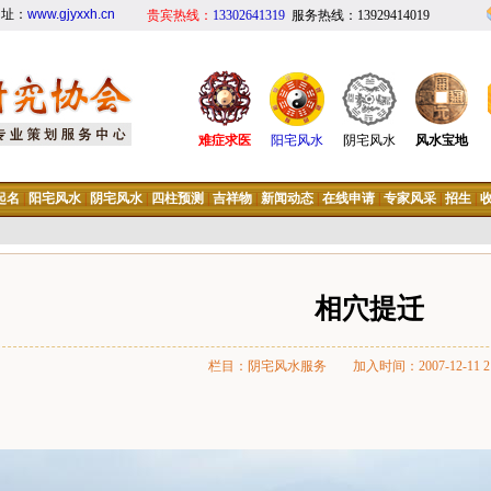
网址：
www.gjyxxh.cn
贵宾热线：
13302641319
服务热线：13929414019
难症求医
阳宅风水
阴宅风水
风水宝地
起名
|
阳宅风水
|
阴宅风水
|
四柱预测
|
吉祥物
|
新闻动态
|
在线申请
|
专家风采
|
招生
|
相穴提迁
栏目：阴宅风水服务 加入时间：2007-12-11 21: