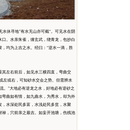
无水休寻地”有水无山亦可截“。可见水在阴
水口。水亲朱雀，缠玄武，绕青龙，包抄白
聚，均为上吉之水。经曰：“逆水一滴，胜
看其左右前后，如见水三横四直，弯曲交
堂或左或右，可知砂水交会之势。但需辨水
流。”大地必有逆龙之水，好地必有逆砂之
如弯曲如有情，如九曲水，为秀水，却为外
发，水深处民多富，水浅处民多贫，水聚
财禄，穴前亲之最吉。如妄开池塘，伤残池