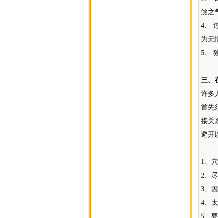
煞之
4、
为无
5、
三、
许多
首先
接关
避开
1、
2、
3、
4、
5、