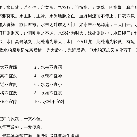
住，水口狭，若不住，定宽阔。气怪形，论得水。五龙落，四水聚，真血
下溅莫取。水主财，主禄。水为地脉之血，血脉周流而不停止，日夜不息
如人得禄，故日财禄。水来之处谓之天门，如水来不见源流，曰天门开。
门开则财来，户闭则用之不尽。水深处为财大，浅处则财小，水口即门户
妙。水口高耸紧夹，此处地为最大，水口平低且宽，此处地为轻微。有龟
 收水的原则是先亲后情，先大后小，先近后远。但水的形态又变化万千，
水大不宜荡 2．水去不宜泻
水高不宜跌 4．水朝不宜冲
水近不宜割 6．水远不宜小
水横不宜反 8．水抱不宜裹
水低不宜停 10．水对不宜斜
过穴而反跳，一文不值。
入怀而反抱，一发便衰。
则爱其紧如葫芦喉，抱身则贵其弯如牛角样。