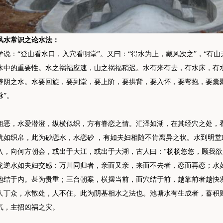
风水常识之论水法：
学说：“登山看水口，入穴看明堂”。又曰：“得水为上，藏风次之”，“有山
水中的重要性。水之祸福应速，山之祸福稍迟。水有来有去，有水床，有
养阴之水。水要回旋，要到堂，要上阶，要拱背，要入怀，要弯抱，要囊
脉”。
粗恶，水爱潜澄，纵横似织，方有眷恋之情。汇泽如湖，在其经穴之处，
犹如织帛，此为砂恋水，水恋砂 ，有如夫妇相随不肯离异之状。水到明
入，向何方朝会，或出于大江，或出于大湖，古人曰：“杨杨悠悠，顾我欲
龙逆水如夫妇交感：万川同归者，亲而又亲，来而不去者，恋而再恋；水
地结于内。甚为贵重；三台朝案，横摆当前，而穴结于前，越靠前者越快
人丁众，水散处，人不住。此为阴基相水之法也。池塘水有生成者，蓄积
气，主招凶祸之灾。