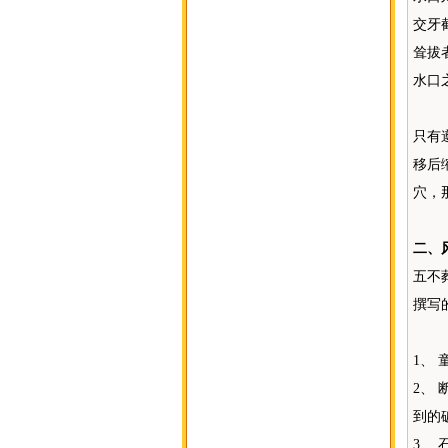
交牙
耸拔
水口
只有
移后
穴，
二、
五不
撰写
1、
2、
到的
3、