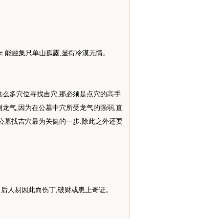
未 能融集只单山孤露,显得冷漠无情。
这么多穴位寻找吉穴,那必须是点穴的高手.
到龙气,因为在公墓中穴所受龙气的强弱,直
是公墓找吉穴最为关健的一步.除此之外还要
 后人易因此而伤丁,破财或患上奇证。