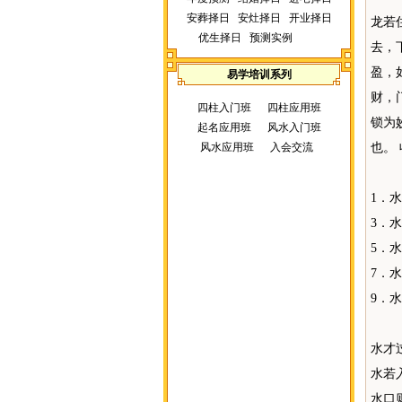
安葬择日
安灶择日
开业择日
龙若
优生择日
预测实例
去，
盈，
易学培训系列
财，
四柱入门班
四柱应用班
锁为
起名应用班
风水入门班
风水应用班
入会交流
也。
1．
3．
5．
7．
9．
水才
水若
水口