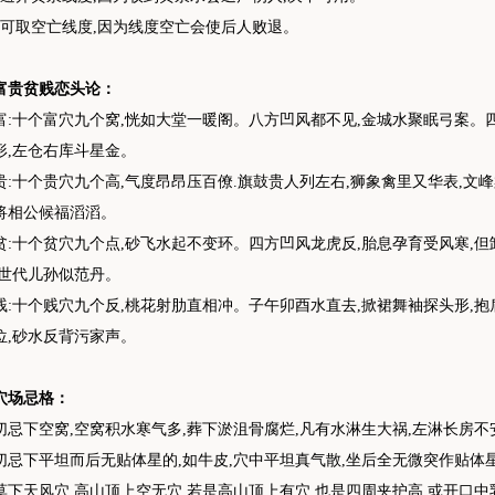
不可取空亡线度,因为线度空亡会使后人败退。
富贵贫贱恋头论：
富:十个富穴九个窝,恍如大堂一暖阁。八方凹风都不见,金城水聚眠弓案。
形,左仓右库斗星金。
贵:十个贵穴九个高,气度昂昂压百僚.旗鼓贵人列左右,狮象禽里又华表,文
将相公候福滔滔。
贫:十个贫穴九个点,砂飞水起不变环。四方凹风龙虎反,胎息孕育受风寒,但
.世代儿孙似范丹。
贱:十个贱穴九个反,桃花射肋直相冲。子午卯酉水直去,掀裙舞袖探头形,
位,砂水反背污家声。
穴场忌格：
切忌下空窝,空窝积水寒气多,葬下淤沮骨腐烂,凡有水淋生大祸,左淋长房
切忌下平坦而后无贴体星的,如牛皮,穴中平坦真气散,坐后全无微突作贴体星
莫下天风穴,高山顶上空无穴,若是高山顶上有穴,也是四周夹护高,或开口