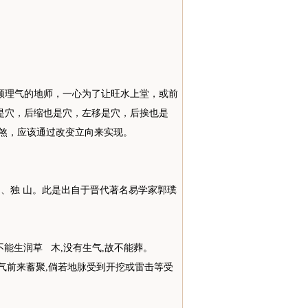
顾理气的地师，一心为了让旺水上堂，或前
是穴，后缩也是穴，左移是穴，后挨也是
煞，应该通过改变立向来实现。
山、独 山。此是出自于晋代著名易学家郭璞
不能生润草 木,没有生气,故不能葬。
地气前来蓄聚,倘若地脉受到开挖或雷击等受