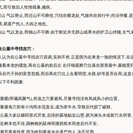
气,而引致后人性情残暴,顽疾。
 过山 气以势止,而过山不可葬也.穴结在横龙处,气脉尚在前行中,尚没停蓄,是
情,易退产伤人,大凶之地也。
 独山 气以龙会,而独山不可葬.由于附近并无群山或界水的护卫山伴随,生气
在公墓中寻找吉穴：
人认为在公墓中寻找吉穴容易,实则不然.正是因为在来龙一致的情况下,在
须看来龙的缓急,再在公墓的前后左 右仔细观察穴位落在那里最中,最能受
系后代子孙的富贵贫贱,而后再在穴位上去看明堂,水路,砂等是否合局,这
以下不利因素:
穴要暖(即藏风聚气),所选之穴要避风,尽量寻找没有风或风小的位置。
尽量避免穴前有小沟而水流直去,成为牵牛水,导致后代损丁破财。
因公墓大多以梯田形式开发,后排的墓地贴近山壁,易为淋头水或射穴水所害,
太近树木也不佳,因树根的延伸而搔扰棺木而使后代不安。
要避开黄泉线度,因为收到黄泉水会退产伤人,决不可用。