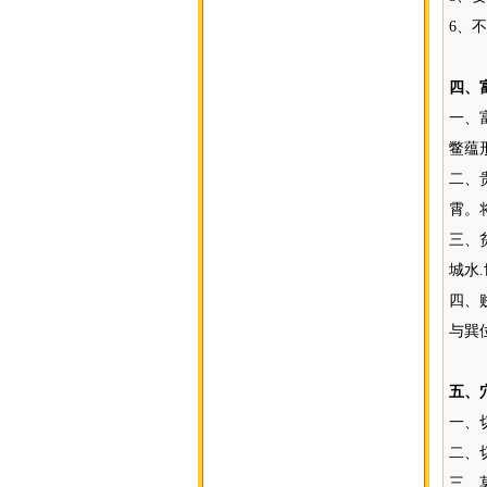
6、
四、
一、
鳖蕴
二、
霄。
三、
城水
四、
与巽
五、
一、
二、
三、