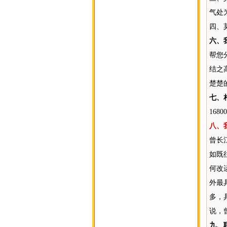
气处
四、
六、
帮您
结之
楚楚
七、
16
八、
曾长
如既
何改
外最
多，
说，
九、