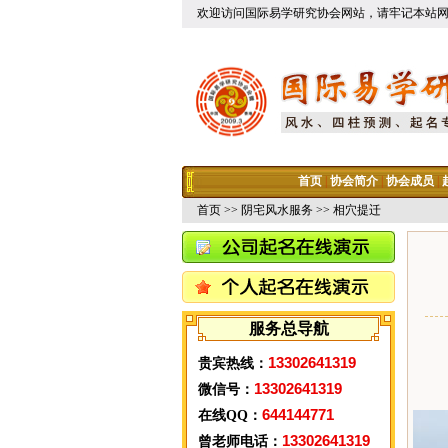
欢迎访问国际易学研究协会网站，请牢记本站
首页
|
协会简介
|
协会成员
|
首页
>>
阴宅风水服务
>> 相穴提迁
服务总导航
13302641319
贵宾热线：
13302641319
微信号：
644144771
在线QQ：
13302641319
曾老师电话：