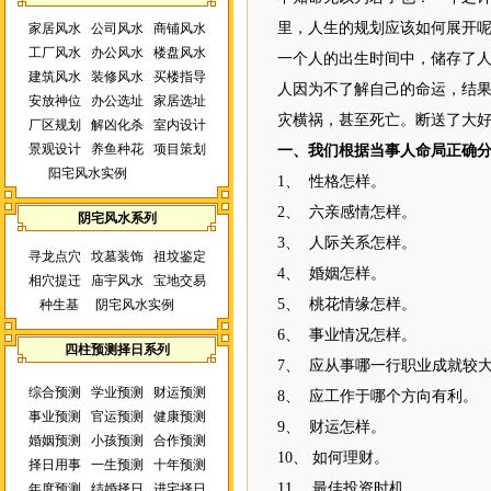
里，人生的规划应该如何展开
家居风水
公司风水
商铺风水
工厂风水
办公风水
楼盘风水
一个人的出生时间中，储存了
建筑风水
装修风水
买楼指导
人因为不了解自己的命运，结
安放神位
办公选址
家居选址
灾横祸，甚至死亡。断送了大
厂区规划
解凶化杀
室内设计
景观设计
养鱼种花
项目策划
一、我们根据当事人命局正确
阳宅风水实例
1、 性格怎样。
2、 六亲感情怎样。
阴宅风水系列
3、 人际关系怎样。
寻龙点穴
坟墓装饰
祖坟鉴定
4、 婚姻怎样。
相穴提迁
庙宇风水
宝地交易
5、 桃花情缘怎样。
种生基
阴宅风水实例
6、 事业情况怎样。
四柱预测择日系列
7、 应从事哪一行职业成就较
综合预测
学业预测
财运预测
8、 应工作于哪个方向有利。
事业预测
官运预测
健康预测
9、 财运怎样。
婚姻预测
小孩预测
合作预测
10、 如何理财。
择日用事
一生预测
十年预测
11、 最佳投资时机。
年度预测
结婚择日
进宅择日