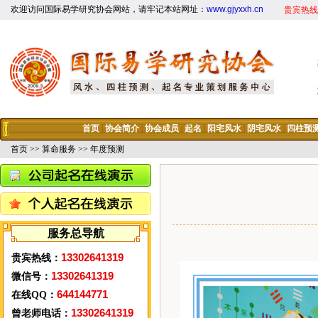
欢迎访问国际易学研究协会网站，请牢记本站网址：
www.gjyxxh.cn
贵宾热线
首页
|
协会简介
|
协会成员
|
起名
|
阳宅风水
|
阴宅风水
|
四柱预
首页
>>
算命服务
>> 年度预测
服务总导航
13302641319
贵宾热线：
13302641319
微信号：
644144771
在线QQ：
13302641319
曾老师电话：