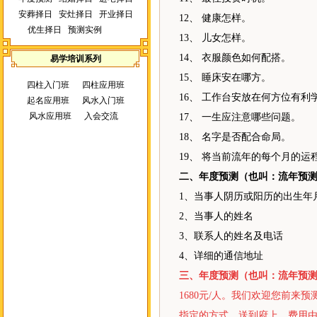
安葬择日
安灶择日
开业择日
12、 健康怎样。
优生择日
预测实例
13、 儿女怎样。
14、 衣服颜色如何配搭。
易学培训系列
15、 睡床安在哪方。
四柱入门班
四柱应用班
16、 工作台安放在何方位有利
起名应用班
风水入门班
风水应用班
入会交流
17、 一生应注意哪些问题。
18、 名字是否配合命局。
19、 将当前流年的每个月的运
二、年度预测（也叫：流年预
1、当事人阴历或阳历的出生年
2、当事人的姓名
3、联系人的姓名及电话
4、详细的通信地址
三、年度预测（也叫：流年预
1680元/人。
我们欢迎您前来预
指定的方式，送到府上，费用